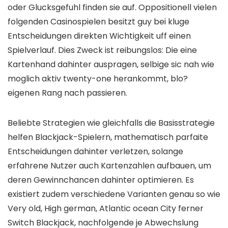
oder Glucksgefuhl finden sie auf. Oppositionell vielen
folgenden Casinospielen besitzt guy bei kluge
Entscheidungen direkten Wichtigkeit uff einen
Spielverlauf. Dies Zweck ist reibungslos: Die eine
Kartenhand dahinter auspragen, selbige sic nah wie
moglich aktiv twenty-one herankommt, blo?
eigenen Rang nach passieren.
Beliebte Strategien wie gleichfalls die Basisstrategie
helfen Blackjack-Spielern, mathematisch parfaite
Entscheidungen dahinter verletzen, solange
erfahrene Nutzer auch Kartenzahlen aufbauen, um
deren Gewinnchancen dahinter optimieren. Es
existiert zudem verschiedene Varianten genau so wie
Very old, High german, Atlantic ocean City ferner
Switch Blackjack, nachfolgende je Abwechslung