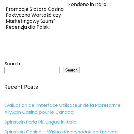
Fondono in Italia
Promocje Slotoro Casino:
Faktyczna Wartość czy
Marketingowy Szum?
Recenzja dla Polski
Search
Search
Recent Posts
Évaluation de l’Interface Utilisateur de la Plateforme
AllySpin Casino pour le Canada
Spinstein Parla Più Lingue in Italia
Spinstein Casino – Vášho dôveryhodný partner pre