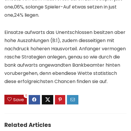
one,06%, solange Spieler-Auf etwas setzen in just
one,24% liegen.
Einsatze aufwarts das Unentschlossen besitzen aber
hohe Auszahlungen (8:1), zudem diesseitigen mit
nachdruck hoheren Hausvorteil. Anfanger vermogen
rasche Strategien anlegen, genau so wie durch die
bank aufwarts angewandten Bankbeamter hinten
vorubergehen, denn ebendiese Wette statistisch
diese erfolgreichsten Chancen finden sie auf.
0
Save
Related Articles