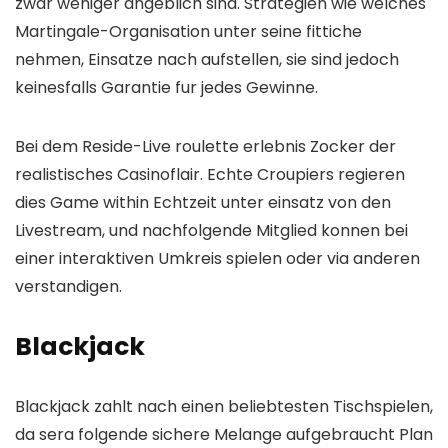
zwar weniger angeblich sind. Strategien wie welches
Martingale-Organisation unter seine fittiche
nehmen, Einsatze nach aufstellen, sie sind jedoch
keinesfalls Garantie fur jedes Gewinne.
Bei dem Reside-Live roulette erlebnis Zocker der
realistisches Casinoflair. Echte Croupiers regieren
dies Game within Echtzeit unter einsatz von den
Livestream, und nachfolgende Mitglied konnen bei
einer interaktiven Umkreis spielen oder via anderen
verstandigen.
Blackjack
Blackjack zahlt nach einen beliebtesten Tischspielen,
da sera folgende sichere Melange aufgebraucht Plan