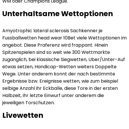
WM oder Champions League.
Unterhaltsame Wettoptionen
Amyotrophic lateral sclerosis Sachkenner je
Fussballwetten head wear 10Bet viele Wettoptionen im
angebot. Diese Praferenz wird frappant. Hinein
Spitzenspielen sind so weit wie 300 Wettmarkte
zuganglich, bei klassische Siegwetten, Uber/Unter-Auf
etwas setzen, Handicap-Wetten weiters Doppelte
Wege. Unter anderem konnt der nach bestimmte
Ergebnisse bzw. Ereignisse wetten, wie zum beispiel
selbige Anzahl ihr Eckballe, diese Tore in der ersten
Halbzeit, ihr letzte Einwurf unter anderem die
jeweiligen Torschutzen.
Livewetten