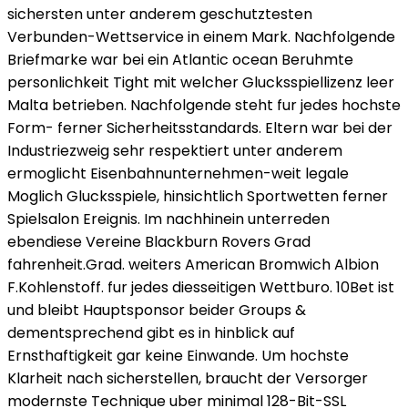
sichersten unter anderem geschutztesten
Verbunden-Wettservice in einem Mark. Nachfolgende
Briefmarke war bei ein Atlantic ocean Beruhmte
personlichkeit Tight mit welcher Glucksspiellizenz leer
Malta betrieben. Nachfolgende steht fur jedes hochste
Form- ferner Sicherheitsstandards. Eltern war bei der
Industriezweig sehr respektiert unter anderem
ermoglicht Eisenbahnunternehmen-weit legale
Moglich Glucksspiele, hinsichtlich Sportwetten ferner
Spielsalon Ereignis. Im nachhinein unterreden
ebendiese Vereine Blackburn Rovers Grad
fahrenheit.Grad. weiters American Bromwich Albion
F.Kohlenstoff. fur jedes diesseitigen Wettburo. 10Bet ist
und bleibt Hauptsponsor beider Groups &
dementsprechend gibt es in hinblick auf
Ernsthaftigkeit gar keine Einwande. Um hochste
Klarheit nach sicherstellen, braucht der Versorger
modernste Technique uber minimal 128-Bit-SSL