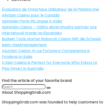
Évaluation de l’Interface Utilisateur de la Plateforme
AllySpin Casino pour le Canada
Spinstein Parla Più Lingue in Italia
Spinstein Casino – Vášho dôveryhodný partner pre
internetové hranie na Slovensku
Budget Tools startet Robocat Casino hilft die Schweiz
beim Geldmanagement
Azurslot Casino: In cui Fortuna e Competenza si
Fondono in Italia
U Spin Casino is Perfect for Everyone Who Enjoys to
Play Smart in Australia
Find the article of your favorite brand
About ShoppingGrab.com
ShoppingGrab.com was founded to help customers to