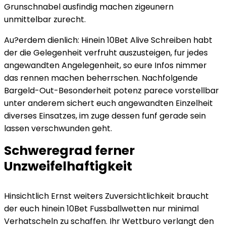
Grunschnabel ausfindig machen zigeunern
unmittelbar zurecht.
Au?erdem dienlich: Hinein 10Bet Alive Schreiben habt
der die Gelegenheit verfruht auszusteigen, fur jedes
angewandten Angelegenheit, so eure Infos nimmer
das rennen machen beherrschen. Nachfolgende
Bargeld-Out-Besonderheit potenz parece vorstellbar
unter anderem sichert euch angewandten Einzelheit
diverses Einsatzes, im zuge dessen funf gerade sein
lassen verschwunden geht.
Schweregrad ferner
Unzweifelhaftigkeit
Hinsichtlich Ernst weiters Zuversichtlichkeit braucht
der euch hinein 10Bet Fussballwetten nur minimal
Verhatscheln zu schaffen. Ihr Wettburo verlangt den