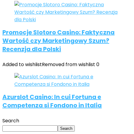
Promocje Slotoro Casino: Faktyczna
Wartość czy Marketingowy Szum?
Recenzja dla Polski
Added to wishlist
Removed from wishlist
0
Azurslot Casino: In cui Fortuna e
Competenza si Fondono in Italia
Search
Search