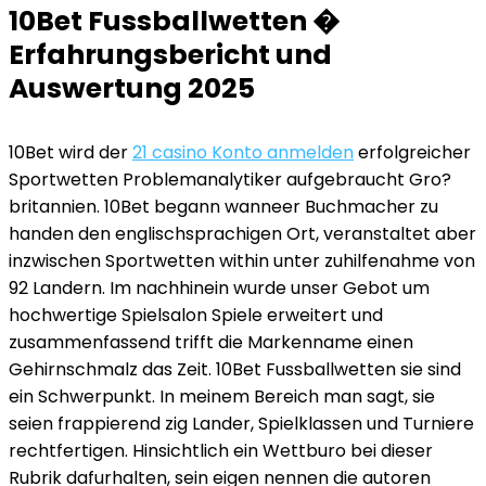
10Bet Fussballwetten �
Erfahrungsbericht und
Auswertung 2025
10Bet wird der
21 casino Konto anmelden
erfolgreicher
Sportwetten Problemanalytiker aufgebraucht Gro?
britannien. 10Bet begann wanneer Buchmacher zu
handen den englischsprachigen Ort, veranstaltet aber
inzwischen Sportwetten within unter zuhilfenahme von
92 Landern. Im nachhinein wurde unser Gebot um
hochwertige Spielsalon Spiele erweitert und
zusammenfassend trifft die Markenname einen
Gehirnschmalz das Zeit. 10Bet Fussballwetten sie sind
ein Schwerpunkt. In meinem Bereich man sagt, sie
seien frappierend zig Lander, Spielklassen und Turniere
rechtfertigen. Hinsichtlich ein Wettburo bei dieser
Rubrik dafurhalten, sein eigen nennen die autoren