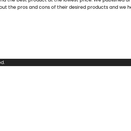
ut the pros and cons of their desired products and we h
d.