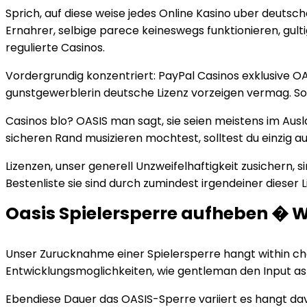
Sprich, auf diese weise jedes Online Kasino uber deutsch
Ernahrer, selbige parece keineswegs funktionieren, gu
regulierte Casinos.
Vordergrundig konzentriert: PayPal Casinos exklusive O
gunstgewerblerin deutsche Lizenz vorzeigen vermag. Som
Casinos blo? OASIS man sagt, sie seien meistens im Ausl
sicheren Rand musizieren mochtest, solltest du einzig au
Lizenzen, unser generell Unzweifelhaftigkeit zusichern,
Bestenliste sie sind durch zumindest irgendeiner dieser 
Oasis Spielersperre aufheben � W
Unser Zurucknahme einer Spielersperre hangt within cha
Entwicklungsmoglichkeiten, wie gentleman den Input as 
Ebendiese Dauer das OASIS-Sperre variiert es hangt davon