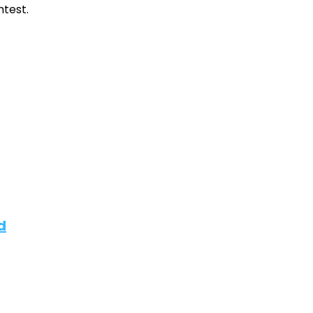
htest.
d