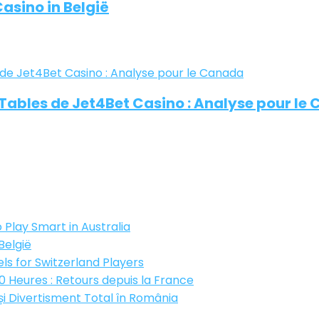
Casino in België
ables de Jet4Bet Casino : Analyse pour le
 Play Smart in Australia
 België
s for Switzerland Players
 Heures : Retours depuis la France
 și Divertisment Total în România