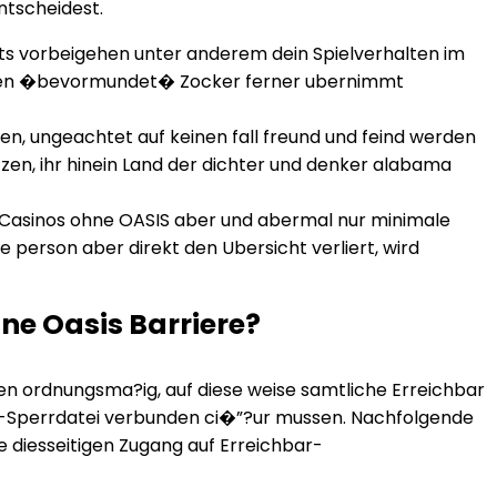
ntscheidest.
its vorbeigehen unter anderem dein Spielverhalten im
ngegen �bevormundet� Zocker ferner ubernimmt
en, ungeachtet auf keinen fall freund und feind werden
tzen, ihr hinein Land der dichter und denker alabama
g Casinos ohne OASIS aber und abermal nur minimale
person aber direkt den Ubersicht verliert, wird
ne Oasis Barriere?
sen ordnungsma?ig, auf diese weise samtliche Erreichbar
IS-Sperrdatei verbunden ci�”?ur mussen. Nachfolgende
 diesseitigen Zugang auf Erreichbar-