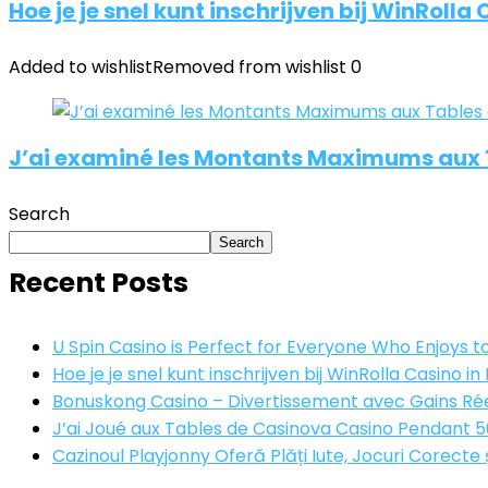
Hoe je je snel kunt inschrijven bij WinRolla 
Added to wishlist
Removed from wishlist
0
J’ai examiné les Montants Maximums aux T
Search
Search
Recent Posts
U Spin Casino is Perfect for Everyone Who Enjoys to
Hoe je je snel kunt inschrijven bij WinRolla Casino in
Bonuskong Casino – Divertissement avec Gains Réel
J’ai Joué aux Tables de Casinova Casino Pendant 50
Cazinoul Playjonny Oferă Plăți Iute, Jocuri Corecte