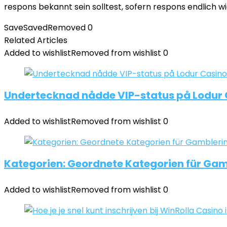
respons bekannt sein solltest, sofern respons endlich 
Save
Saved
Removed
0
Related Articles
Added to wishlist
Removed from wishlist
0
Undertecknad nådde VIP-status på Lodur C
Added to wishlist
Removed from wishlist
0
Kategorien: Geordnete Kategorien für Gam
Added to wishlist
Removed from wishlist
0