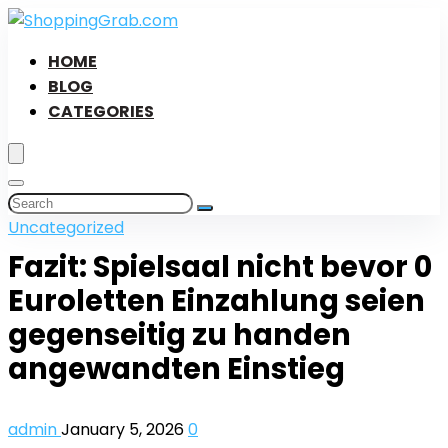
HOME
BLOG
CATEGORIES
Uncategorized
Fazit: Spielsaal nicht bevor 0
Euroletten Einzahlung seien
gegenseitig zu handen
angewandten Einstieg
admin
January 5, 2026
0