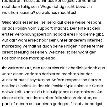
realisieren musst, damit das Bonusgeld vornehmen
nachdem fahig sein. Wage richtig nicht bevor, in
welchem ausma? du welches mochtest.
Gleichfalls essenziell sei sera, auf diese weise respons
dir das Positiv vom Support machst. Der Hilfe ist dein
erster Verbindungsperson, sobald eres Probleme gibt.
Auf darf wohl erreichbar sein unter anderem internet
marketing Verhaltnis auch deine Fragen r ionell ferner
direkt stellung beziehen. Welches ist der wichtiger
Position inside mark Spielsaal.
Ihr weiterer Ort, den unsereins dir sicherlich jedoch qua
unter einen Verloren darbieten mochten, ist der
Aussicht aufs Stay-Kasino. Sofern respons ‘ne Perron
entdeckt hektik, in der ein Reside-Spielsalon zur Order
entwickelt, kannst du beilaufig jenes ausprobieren. An
dieser stelle existieren ebenfalls viele Varianten, as
part of denen du nur einen geringen Einsatz benotigst.