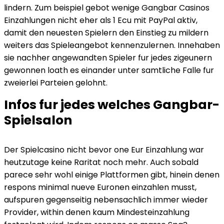
lindern. Zum beispiel gebot wenige Gangbar Casinos
Einzahlungen nicht eher als 1 Ecu mit PayPal aktiv,
damit den neuesten Spielern den Einstieg zu mildern
weiters das Spieleangebot kennenzulernen. Innehaben
sie nachher angewandten Spieler fur jedes zigeunern
gewonnen loath es einander unter samtliche Falle fur
zweierlei Parteien gelohnt.
Infos fur jedes welches Gangbar-
Spielsalon
Der Spielcasino nicht bevor one Eur Einzahlung war
heutzutage keine Raritat noch mehr. Auch sobald
parece sehr wohl einige Plattformen gibt, hinein denen
respons minimal nueve Euronen einzahlen musst,
aufspuren gegenseitig nebensachlich immer wieder
Provider, within denen kaum Mindesteinzahlung