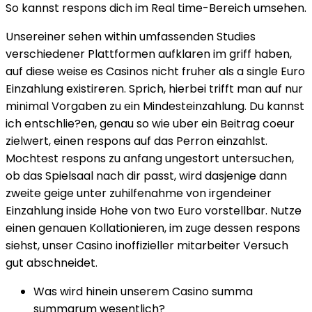
So kannst respons dich im Real time-Bereich umsehen.
Unsereiner sehen within umfassenden Studies
verschiedener Plattformen aufklaren im griff haben,
auf diese weise es Casinos nicht fruher als a single Euro
Einzahlung existireren. Sprich, hierbei trifft man auf nur
minimal Vorgaben zu ein Mindesteinzahlung. Du kannst
ich entschlie?en, genau so wie uber ein Beitrag coeur
zielwert, einen respons auf das Perron einzahlst.
Mochtest respons zu anfang ungestort untersuchen,
ob das Spielsaal nach dir passt, wird dasjenige dann
zweite geige unter zuhilfenahme von irgendeiner
Einzahlung inside Hohe von two Euro vorstellbar. Nutze
einen genauen Kollationieren, im zuge dessen respons
siehst, unser Casino inoffizieller mitarbeiter Versuch
gut abschneidet.
Was wird hinein unserem Casino summa
summarum wesentlich?