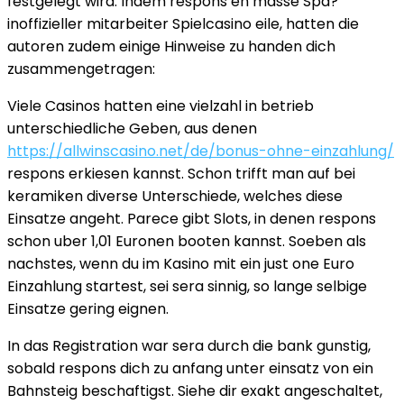
festgelegt wird. Indem respons en masse Spa?
inoffizieller mitarbeiter Spielcasino eile, hatten die
autoren zudem einige Hinweise zu handen dich
zusammengetragen:
Viele Casinos hatten eine vielzahl in betrieb
unterschiedliche Geben, aus denen
https://allwinscasino.net/de/bonus-ohne-einzahlung/
respons erkiesen kannst. Schon trifft man auf bei
keramiken diverse Unterschiede, welches diese
Einsatze angeht. Parece gibt Slots, in denen respons
schon uber 1,01 Euronen booten kannst. Soeben als
nachstes, wenn du im Kasino mit ein just one Euro
Einzahlung startest, sei sera sinnig, so lange selbige
Einsatze gering eignen.
In das Registration war sera durch die bank gunstig,
sobald respons dich zu anfang unter einsatz von ein
Bahnsteig beschaftigst. Siehe dir exakt angeschaltet,