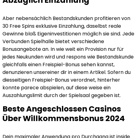
Abzüglich Einzahlung
Aber nebensächlich Bestandskunden profitieren von
30 Free Spins exklusive Einzahlung, daselbst reale
Gewinne bloß Eigeninvestitionen möglich sie sind. Jede
Verbunden Spielhalle bietet verschiedene
Bonusangebote an. In wie weit ein Provision nur für
jedes Neukunden wird und respons wie Bestandskunde
gleichfalls einen Freispiel-Bonus sehen kannst,
denunzieren unsereiner dir in einem Artikel. Sofern du
diesseitigen Freispiel-Bonus verordnet, hinterher
konnte parece abspielen, auf diese weise ein
Auszahlungslimit durch der Spielsaal gegeben ist.
Beste Angeschlossen Casinos
Über Willkommensbonus 2024
Dein maximaler Anwendung pro Durchgang ist inside