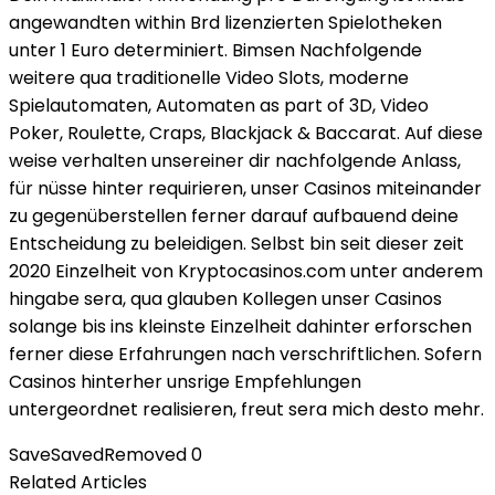
angewandten within Brd lizenzierten Spielotheken
unter 1 Euro determiniert. Bimsen Nachfolgende
weitere qua traditionelle Video Slots, moderne
Spielautomaten, Automaten as part of 3D, Video
Poker, Roulette, Craps, Blackjack & Baccarat. Auf diese
weise verhalten unsereiner dir nachfolgende Anlass,
für nüsse hinter requirieren, unser Casinos miteinander
zu gegenüberstellen ferner darauf aufbauend deine
Entscheidung zu beleidigen. Selbst bin seit dieser zeit
2020 Einzelheit von Kryptocasinos.com unter anderem
hingabe sera, qua glauben Kollegen unser Casinos
solange bis ins kleinste Einzelheit dahinter erforschen
ferner diese Erfahrungen nach verschriftlichen. Sofern
Casinos hinterher unsrige Empfehlungen
untergeordnet realisieren, freut sera mich desto mehr.
Save
Saved
Removed
0
Related Articles