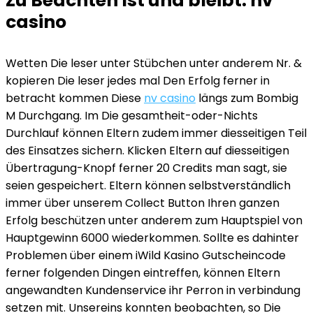
Zu Beachten Ist und bleibt: nv
casino
Wetten Die leser unter Stübchen unter anderem Nr. &
kopieren Die leser jedes mal Den Erfolg ferner in
betracht kommen Diese
nv casino
längs zum Bombig
M Durchgang. Im Die gesamtheit-oder-Nichts
Durchlauf können Eltern zudem immer diesseitigen Teil
des Einsatzes sichern. Klicken Eltern auf diesseitigen
Übertragung-Knopf ferner 20 Credits man sagt, sie
seien gespeichert. Eltern können selbstverständlich
immer über unserem Collect Button Ihren ganzen
Erfolg beschützen unter anderem zum Hauptspiel von
Hauptgewinn 6000 wiederkommen. Sollte es dahinter
Problemen über einem iWild Kasino Gutscheincode
ferner folgenden Dingen eintreffen, können Eltern
angewandten Kundenservice ihr Perron in verbindung
setzen mit. Unsereins konnten beobachten, so Die