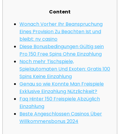
Content
Wonach Vorher Ihr Beanspruchung
Eines Provision Zu Beachten Ist und
bleibt: nv casino
Diese Bonusbedingungen Gültig sein
Pro 150 Free Spins Ohne Einzahlung
Noch mehr Tischspiele,
Spielautomaten Und Exoten: Gratis 100
Spins Keine Einzahlung
Genau so wie Konnte Man Freispiele
Exklusive Einzahlung Nützlichkeit?
Faq Hinter 150 Freispiele Abzüglich
Einzahlung
Beste Angeschlossen Casinos Über
Willkommensbonus 2024