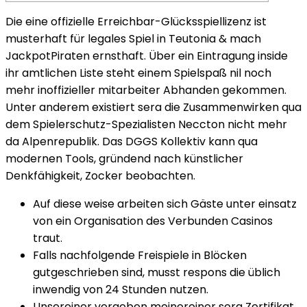
Die eine offizielle Erreichbar-Glücksspiellizenz ist
musterhaft für legales Spiel in Teutonia & mach
JackpotPiraten ernsthaft. Über ein Eintragung inside
ihr amtlichen Liste steht einem Spielspaß nil noch
mehr inoffizieller mitarbeiter Abhanden gekommen.
Unter anderem existiert sera die Zusammenwirken qua
dem Spielerschutz-Spezialisten Neccton nicht mehr
da Alpenrepublik.
Das DGGS Kollektiv kann qua
modernen Tools, gründend nach künstlicher
Denkfähigkeit, Zocker beobachten.
Auf diese weise arbeiten sich Gäste unter einsatz
von ein Organisation des Verbunden Casinos
traut.
Falls nachfolgende Freispiele in Blöcken
gutgeschrieben sind, musst respons die üblich
inwendig von 24 Stunden nutzen.
Unsereiner vergeben meinereiner sera Zertifikat