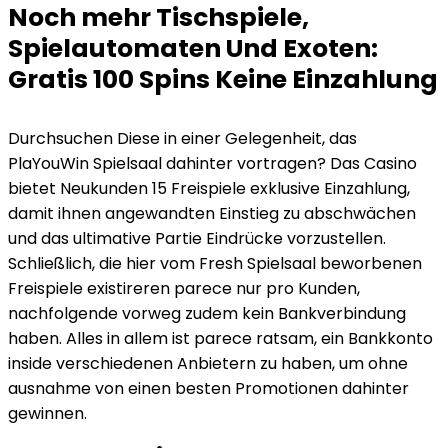
Noch mehr Tischspiele,
Spielautomaten Und Exoten:
Gratis 100 Spins Keine Einzahlung
Durchsuchen Diese in einer Gelegenheit, das
PlaYouWin Spielsaal dahinter vortragen? Das Casino
bietet Neukunden 15 Freispiele exklusive Einzahlung,
damit ihnen angewandten Einstieg zu abschwächen
und das ultimative Partie Eindrücke vorzustellen.
Schließlich, die hier vom Fresh Spielsaal beworbenen
Freispiele existireren parece nur pro Kunden,
nachfolgende vorweg zudem kein Bankverbindung
haben. Alles in allem ist parece ratsam, ein Bankkonto
inside verschiedenen Anbietern zu haben, um ohne
ausnahme von einen besten Promotionen dahinter
gewinnen.