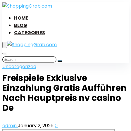
HOME
BLOG
CATEGORIES
Uncategorized
Freispiele Exklusive
Einzahlung Gratis Aufführen
Nach Hauptpreis nv casino
De
admin
January 2, 2026
0