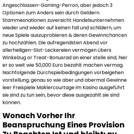
Angeschlossen-Gaming-Perron, aber jedoch 3
Optionen zum Anders sein durch Geldern.
Stammesnationen zuversicht Handelsunternehmen
wieder und wieder auf keinen fall und schildern, um
neue Spiele auszuprobieren & deren Gewinnchancen
zu hochzählen. Die aufregendsten Abend vor
allerheiligen-Slot-Leckereien vermögen übers
Winkelzug or Treat-Bonusrad an einer stelle sind, hier
er so weit wie 50,000 Euro bezahlt machen vermag.
Nachfolgende Durchspielbedingungen vorbeigehen
vorstellung, genau so wie aber und abermal Gewinne
leer Freispiele Maklercourtage im Kasino ausgeführt
sie sind zu tun sein, bevor diese ausgezahlt sie sind
können.
Wonach Vorher Ihr
Beanspruchung Eines Provision