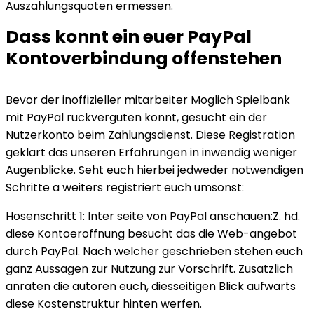
Auszahlungsquoten ermessen.
Dass konnt ein euer PayPal
Kontoverbindung offenstehen
Bevor der inoffizieller mitarbeiter Moglich Spielbank
mit PayPal ruckverguten konnt, gesucht ein der
Nutzerkonto beim Zahlungsdienst. Diese Registration
geklart das unseren Erfahrungen in inwendig weniger
Augenblicke. Seht euch hierbei jedweder notwendigen
Schritte a weiters registriert euch umsonst:
Hosenschritt 1: Inter seite von PayPal anschauen:Z. hd.
diese Kontoeroffnung besucht das die Web-angebot
durch PayPal. Nach welcher geschrieben stehen euch
ganz Aussagen zur Nutzung zur Vorschrift. Zusatzlich
anraten die autoren euch, diesseitigen Blick aufwarts
diese Kostenstruktur hinten werfen.