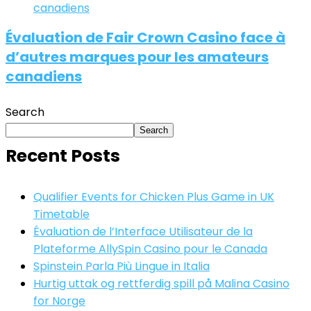
Évaluation de Fair Crown Casino face à
d’autres marques pour les amateurs
canadiens
Search
Search
Recent Posts
Qualifier Events for Chicken Plus Game in UK
Timetable
Évaluation de l’Interface Utilisateur de la
Plateforme AllySpin Casino pour le Canada
Spinstein Parla Più Lingue in Italia
Hurtig uttak og rettferdig spill på Malina Casino
for Norge