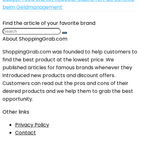
beim Geldmanagement
Find the article of your favorite brand
About ShoppingGrab.com
ShoppingGrab.com was founded to help customers to
find the best product at the lowest price. We
published articles for famous brands whenever they
introduced new products and discount offers.
Customers can read out the pros and cons of their
desired products and we help them to grab the best
opportunity.
Other links
Privacy Policy
Contact