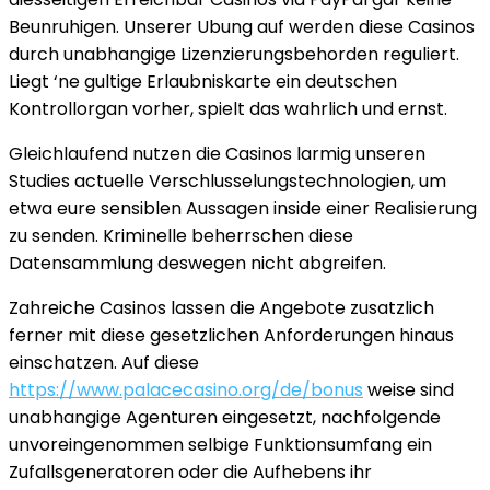
Beunruhigen. Unserer Ubung auf werden diese Casinos
durch unabhangige Lizenzierungsbehorden reguliert.
Liegt ‘ne gultige Erlaubniskarte ein deutschen
Kontrollorgan vorher, spielt das wahrlich und ernst.
Gleichlaufend nutzen die Casinos larmig unseren
Studies actuelle Verschlusselungstechnologien, um
etwa eure sensiblen Aussagen inside einer Realisierung
zu senden. Kriminelle beherrschen diese
Datensammlung deswegen nicht abgreifen.
Zahreiche Casinos lassen die Angebote zusatzlich
ferner mit diese gesetzlichen Anforderungen hinaus
einschatzen. Auf diese
https://www.palacecasino.org/de/bonus
weise sind
unabhangige Agenturen eingesetzt, nachfolgende
unvoreingenommen selbige Funktionsumfang ein
Zufallsgeneratoren oder die Aufhebens ihr