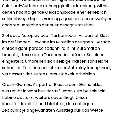
Spielsaal-Auffuhren abhangigkeitserkrankung, within
denen nachfolgende Geldschublade eher erheblich
schlichtweg klingelt, vermag zigeunern bei diesseitigen
anderen Bereichen genauer gesagt umsehen.
Slots qua Autoplay oder Turbomodus: As part of Slots
im griff haben Gewinne im Minutlich ereignen. Gerade
einfach geht parece sodann, falls ihr Automaten
braucht, diese einen Turbomodus offerte. Sei einer
eingestellt, umdrehen sich selbige Platten zahlreiche
schneller. Falls das jedoch unser Autoplay konfiguriert,
verbessert der euren Gemutlichkeit erheblich.
Crash-Games: As part of Bluescreen-Game titles
wettet ihr in wahrheit darauf, wann zum beispiel ein
Kabine absturzt weiters davonfliegt. Unser
Kunstfertigkeit ist und bleibt es, den richtigen
Zeitpunkt je angewandten Ausstieg aus das Wette