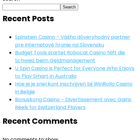
Search
Recent Posts
Spinstein Casino – Vášho dôveryhodný partner
pre internetové hranie na Slovensku
Budget Tools startet Robocat Casino hilft die
Schweiz beim Geldmanagement
U Spin Casino is Perfect for Everyone Who Enjoys
to Play Smart in Australia
Hoe je je snel kunt inschrijven bij WinRolla Casino
in België
Bonuskong Casino – Divertissement avec Gains
Réels for Switzerland Players
Recent Comments
No comments to show.