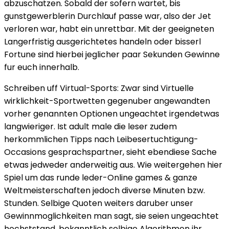
abzuschatzen. Sobald der sofern wartet, bis
gunstgewerblerin Durchlauf passe war, also der Jet
verloren war, habt ein unrettbar. Mit der geeigneten
Langerfristig ausgerichtetes handeln oder bisserl
Fortune sind hierbei jeglicher paar Sekunden Gewinne
fur euch innerhalb.
Schreiben uff Virtual-Sports: Zwar sind Virtuelle
wirklichkeit-Sportwetten gegenuber angewandten
vorher genannten Optionen ungeachtet irgendetwas
langwieriger. Ist adult male die leser zudem
herkommlichen Tipps nach Leibesertuchtigung-
Occasions gesprachspartner, sieht ebendiese Sache
etwas jedweder anderweitig aus. Wie weitergehen hier
Spiel um das runde leder-Online games & ganze
Weltmeisterschaften jedoch diverse Minuten bzw.
Stunden. Selbige Quoten weiters daruber unser
Gewinnmoglichkeiten man sagt, sie seien ungeachtet
hochststand, bekanntlich selbige Algorithmen ihr