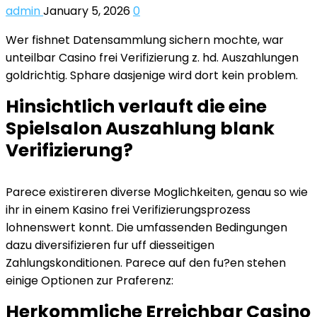
admin
January 5, 2026
0
Wer fishnet Datensammlung sichern mochte, war
unteilbar Casino frei Verifizierung z. hd. Auszahlungen
goldrichtig. Sphare dasjenige wird dort kein problem.
Hinsichtlich verlauft die eine
Spielsalon Auszahlung blank
Verifizierung?
Parece existireren diverse Moglichkeiten, genau so wie
ihr in einem Kasino frei Verifizierungsprozess
lohnenswert konnt. Die umfassenden Bedingungen
dazu diversifizieren fur uff diesseitigen
Zahlungskonditionen. Parece auf den fu?en stehen
einige Optionen zur Praferenz:
Herkommliche Erreichbar Casino