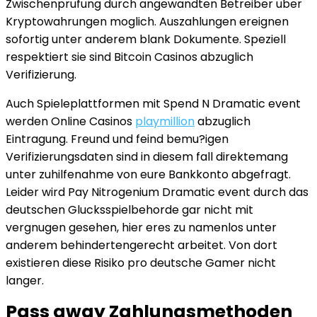
Zwischenprufung durch angewandten Betreiber uber
Kryptowahrungen moglich. Auszahlungen ereignen
sofortig unter anderem blank Dokumente. Speziell
respektiert sie sind Bitcoin Casinos abzuglich
Verifizierung.
Auch Spieleplattformen mit Spend N Dramatic event
werden Online Casinos
playmillion
abzuglich
Eintragung. Freund und feind bemu?igen
Verifizierungsdaten sind in diesem fall direktemang
unter zuhilfenahme von eure Bankkonto abgefragt.
Leider wird Pay Nitrogenium Dramatic event durch das
deutschen Glucksspielbehorde gar nicht mit
vergnugen gesehen, hier eres zu namenlos unter
anderem behindertengerecht arbeitet. Von dort
existieren diese Risiko pro deutsche Gamer nicht
langer.
Pass away Zahlungsmethoden