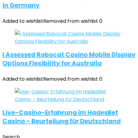
in Germany
Added to wishlist
Removed from wishlist
0
I Assessed Robocat Casino Mobile Display
Options Flexibility for Australia
Added to wishlist
Removed from wishlist
0
Live-Casino-Erfahrung im HadesBet
Casino – Beurteilung für Deutschland
Search