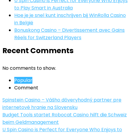
U Spin Casino is Perfect for Everyone Who Enjoys
to Play Smart in Australia
Hoe je je snel kunt inschrijven bij WinRolla Casino
in België
Bonuskong Casino – Divertissement avec Gains
Réels for Switzerland Players
Recent Comments
No comments to show.
Popular
Comment
Spinstein Casino – Vášho dôveryhodný partner pre
internetové hranie na Slovensku
Budget Tools startet Robocat Casino hilft die Schweiz
beim Geldmanagement
U Spin Casino is Perfect for Everyone Who Enjoys to