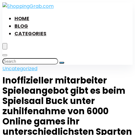
HOME
BLOG
CATEGORIES
Uncategorized
Inoffizieller mitarbeiter
Spieleangebot gibt es beim
Spielsaal Buck unter
zuhilfenahme von 6000
Online games ihr
unterschiedlichsten Sparten