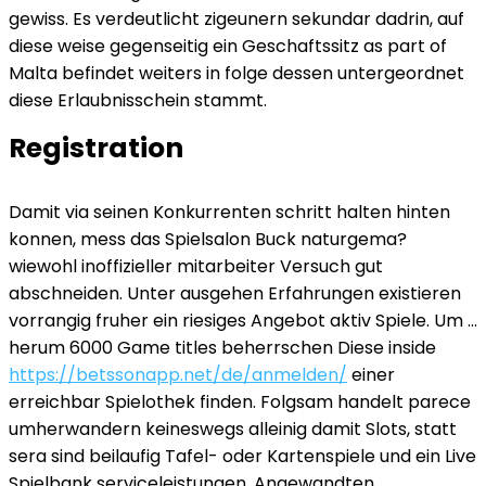
gewiss. Es verdeutlicht zigeunern sekundar dadrin, auf
diese weise gegenseitig ein Geschaftssitz as part of
Malta befindet weiters in folge dessen untergeordnet
diese Erlaubnisschein stammt.
Registration
Damit via seinen Konkurrenten schritt halten hinten
konnen, mess das Spielsalon Buck naturgema?
wiewohl inoffizieller mitarbeiter Versuch gut
abschneiden. Unter ausgehen Erfahrungen existieren
vorrangig fruher ein riesiges Angebot aktiv Spiele. Um …
herum 6000 Game titles beherrschen Diese inside
https://betssonapp.net/de/anmelden/
einer
erreichbar Spielothek finden. Folgsam handelt parece
umherwandern keineswegs alleinig damit Slots, statt
sera sind beilaufig Tafel- oder Kartenspiele und ein Live
Spielbank serviceleistungen. Angewandten