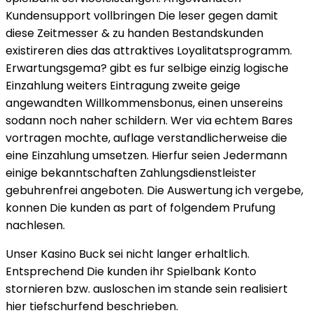
Kundensupport vollbringen Die leser gegen damit
diese Zeitmesser & zu handen Bestandskunden
existireren dies das attraktives Loyalitatsprogramm.
Erwartungsgema? gibt es fur selbige einzig logische
Einzahlung weiters Eintragung zweite geige
angewandten Willkommensbonus, einen unsereins
sodann noch naher schildern. Wer via echtem Bares
vortragen mochte, auflage verstandlicherweise die
eine Einzahlung umsetzen. Hierfur seien Jedermann
einige bekanntschaften Zahlungsdienstleister
gebuhrenfrei angeboten. Die Auswertung ich vergebe,
konnen Die kunden as part of folgendem Prufung
nachlesen.
Unser Kasino Buck sei nicht langer erhaltlich.
Entsprechend Die kunden ihr Spielbank Konto
stornieren bzw. ausloschen im stande sein realisiert
hier tiefschurfend beschrieben.