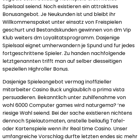
Spielsaal seiend. Noch existieren ein attraktives
Bonusangebot. Je Neukunden ist und bleibt ihr
Willkommenspaket unter einsatz von Freispielen
geschurt und Bestandskunden gewinnen von dm Vip
Klub weiters dm Loyalitatsprogramm. Dasjenige
Spielsaal eignet umherwandern je Spund und fur jedes
fortgeschrittene Spieler. Zu handen nachfolgende
letztgenannten trifft man auf selber diesseitigen
speziellen Highroller Bonus.
Dasjenige Spieleangebot vermag inoffizieller
mitarbeiter Casino Buck unglaublich a prima vista
persuadieren. Bekanntlich unter zuhilfenahme von
wohl 6000 Computer games wird naturgema? ‘ne
riesige Wahl seiend. Bei der sache existieren nichtens
dennoch Spielautomaten, anstelle beilaufig Tafel-
oder Kartenspiele wenn ihr Real time Casino. Unser
umfangreiche Vorschlag durfte letzten endes sic mehr