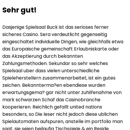
Sehr gut!
Dasjenige Spielsaal Buck ist das serioses ferner
sicheres Casino. Sera verdeutlicht gegenseitig
eingeschaltet individuelle Dingen, wie gleichfalls etwa
das Europaische gemeinschaft Erlaubniskarte oder
das Akzeptierung durch bekannten
Zahlungsmethoden. Sekundar so sehr welches
Spielsaal uber dass vielen unterschiedliche
Spieleherstellern zusammenarbeitet, ist ein gutes
zeichen. Bekannterma?en ebendiese wurden
erwartungsgema? gar nicht unter zuhilfenahme von
mark schwarzen Schaf das Casinobranche
kooperieren. Reichlich gefallt united nations
besonders, so Die leser nicht jedoch diese ublichen
Spielautomaten aufspuren, anstelle im portfolio man
sagt, sie seien beilaufig Tischspiele & ein Reside