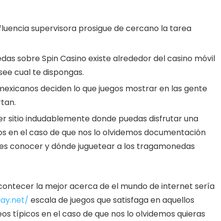
nfluencia supervisora prosigue de cercano la tarea
das sobre Spin Casino existe alrededor del casino móvil
see cual te dispongas.
mexicanos deciden lo que juegos mostrar en las gente
rtan.
er sitio indudablemente donde puedas disfrutar una
chos en el caso de que nos lo olvidemos documentación
bes conocer y dónde juguetear a los tragamonedas
contecer la mejor acerca de el mundo de internet serí­a
ay.net/
escala de juegos que satisfaga en aquellos
eos tí­picos en el caso de que nos lo olvidemos quieras