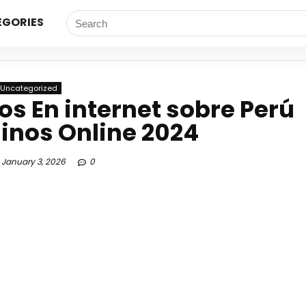
EGORIES
Uncategorized
s En internet sobre Perú
inos Online 2024
January 3, 2026
0