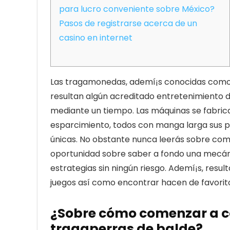
para lucro conveniente sobre México?
Pasos de registrarse acerca de un
casino en internet
Las tragamonedas, ademí¡s conocidas como t
resultan algún acreditado entretenimiento d
mediante un tiempo. Las máquinas se fabric
esparcimiento, todos con manga larga sus p
únicas.
No obstante nunca leerás sobre como g
oportunidad sobre saber a fondo una mecánic
estrategias sin ningún riesgo. Ademí¡s, resu
juegos así­ como encontrar hacen de favorit
¿Sobre cómo comenzar a c
tragaperras de balde?