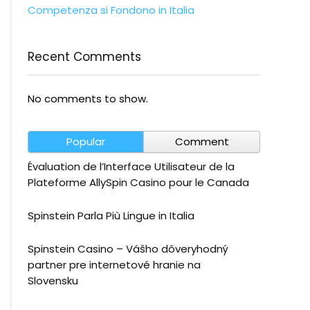
Competenza si Fondono in Italia
Recent Comments
No comments to show.
Popular
Comment
Évaluation de l’Interface Utilisateur de la
Plateforme AllySpin Casino pour le Canada
Spinstein Parla Più Lingue in Italia
Spinstein Casino – Vášho dôveryhodný
partner pre internetové hranie na
Slovensku