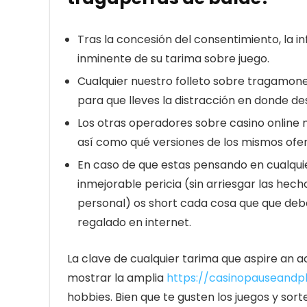
Tras la concesión del consentimiento, la i
inminente de su tarima sobre juego.
Cualquier nuestro folleto sobre tragamone
para que lleves la distracción en donde de
Los otras operadores sobre casino online 
así­ como qué versiones de los mismos ofe
En caso de que estas pensando en cualqui
inmejorable pericia (sin arriesgar las he
personal) os short cada cosa que que de
regalado en internet.
La clave de cualquier tarima que aspire an a
mostrar la amplia
https://casinopauseandpl
hobbies. Bien que te gusten los juegos y sort