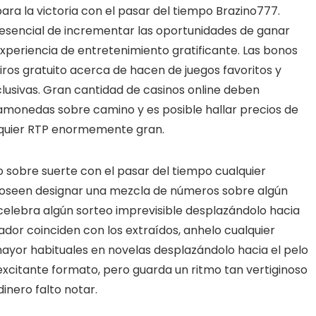
ra la victoria con el pasar del tiempo Brazino777.
 esencial de incrementar las oportunidades de ganar
experiencia de entretenimiento gratificante. Las bonos
giros gratuito acerca de hacen de juegos favoritos y
lusivas. Gran cantidad de casinos online deben
monedas sobre camino y es posible hallar precios de
lquier RTP enormemente gran.
o sobre suerte con el pasar del tiempo cualquier
s poseen designar una mezcla de números sobre algún
 celebra algún sorteo imprevisible desplazándolo hacia
gador coinciden con los extraídos, anhelo cualquier
mayor habituales en novelas desplazándolo hacia el pelo
o excitante formato, pero guarda un ritmo tan vertiginoso
nero falto notar.