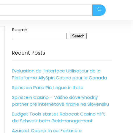
Search
Search
Recent Posts
Évaluation de l’Interface Utilisateur de la
Plateforme AllySpin Casino pour le Canada
Spinstein Parla Più Lingue in Italia
Spinstein Casino – Vášho dôveryhodný
partner pre internetové hranie na Slovensku
Budget Tools startet Robocat Casino hilft
die Schweiz beim Geldmanagement
Azurslot Casino: In cui Fortuna e