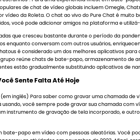
opulares de chat de vídeo globais incluem Omegle, Chatr
 vídeo da Roleta. O chat ao vivo do Pure Chat é muito b
, você pode adicionar amigos na plataforma e utilizá-la
adas que cresceu bastante durante o período da pande
tos enquanto conversam com outros usuários, enriquecen
Chatous é considerado um dos melhores aplicativos para
grupo reúne chats de bate-papo, armazenamento de arqu
ntes estão gradualmente substituindo aplicativos de na
ocê Sente Falta Até Hoje
 inglês) Para saber como gravar uma chamada de vídeo
á usando, você sempre pode gravar sua chamada com víd
nstrumento de gravação de tela incorporado, e outros n
em bate-papo em vídeo com pessoas aleatórias. Você pod