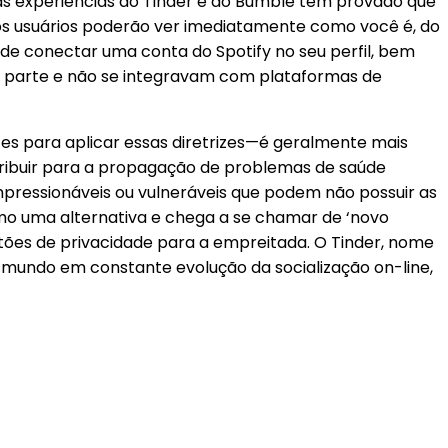
ssas experiências do Tinder e do Bumble têm provado que
ros usuários poderão ver imediatamente como você é, do
 de conectar uma conta do Spotify no seu perfil, bem
 parte e não se integravam com plataformas de
zes para aplicar essas diretrizes—é geralmente mais
tribuir para a propagação de problemas de saúde
pressionáveis ou vulneráveis que podem não possuir as
mo uma alternativa e chega a se chamar de ‘novo
tões de privacidade para a empreitada. O Tinder, nome
undo em constante evolução da socialização on-line,