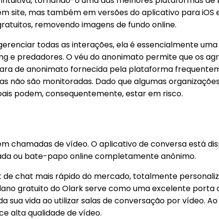
 intuitiva, tornando-o uma das melhores plataformas d
m site, mas também em versões do aplicativo para iOS e
 gratuitos, removendo imagens de fundo online.
enciar todas as interações, ela é essencialmente uma pl
lying e predadores. O véu do anonimato permite que os a
ra de anonimato fornecida pela plataforma frequentement
nversas não são monitoradas. Dado que algumas organizaç
oais podem, consequentemente, estar em risco.
 chamadas de vídeo. O aplicativo de conversa está dispo
ada ou bate-papo online completamente anônimo.
get de chat mais rápido do mercado, totalmente personali
no gratuito do Olark serve como uma excelente porta d
sua vida ao utilizar salas de conversação por vídeo. Ao
 alta qualidade de vídeo.