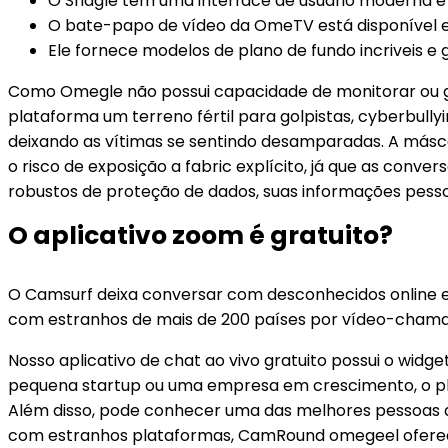
O Shagle tem uma interface de usuário moderna e
O bate-papo de vídeo da OmeTV está disponível e
Ele fornece modelos de plano de fundo incriveis e
Como Omegle não possui capacidade de monitorar ou ger
plataforma um terreno fértil para golpistas, cyberbul
deixando as vítimas se sentindo desamparadas. A másca
o risco de exposição a fabric explícito, já que as co
robustos de proteção de dados, suas informações pess
O aplicativo zoom é gratuito?
O Camsurf deixa conversar com desconhecidos online em
com estranhos de mais de 200 países por vídeo-cham
Nosso aplicativo de chat ao vivo gratuito possui o wid
pequena startup ou uma empresa em crescimento, o pla
Além disso, pode conhecer uma das melhores pessoas da 
com estranhos plataformas, CamRound omegeel oferece