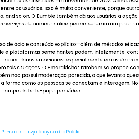
a encerrou as atividades em novembro de 2023. Afinal, e
entre os usuários. Isso é muito conveniente, porque out
 dia, and so on. O Bumble também dá aos usuários a opção
os serviços de namoro online permaneceram um pouco à
curso de ódio e conteúdo explícito—além de métodos efica
gle e plataformas semelhantes podem, infelizmente, con
 causar danos emocionais, especialmente em usuários im
com tais situações. O Emeraldchat também se propõe co
mbém não possui moderação parecida, o que levanta ques
a forma como as pessoas se conectam e interagem. No m
o campo do bate-papo por vídeo.