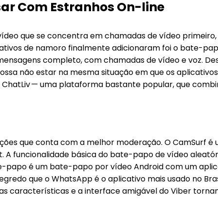
ar Com Estranhos On-line
vídeo que se concentra em chamadas de vídeo primeiro, 
cativos de namoro finalmente adicionaram foi o bate-papo
 mensagens completo, com chamadas de vídeo e voz. Desd
ossa não estar na mesma situação em que os aplicativos
. ChatLiv — uma plataforma bastante popular, que comb
 opções que conta com a melhor moderação. O CamSurf é 
A funcionalidade básica do bate-papo de vídeo aleatóri
te-papo é um bate-papo por vídeo Android com um aplica
segredo que o WhatsApp é o aplicativo mais usado no Br
as características e a interface amigável do Viber torna