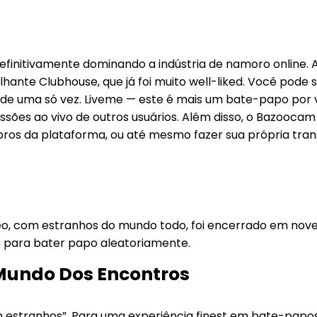
efinitivamente dominando a indústria de namoro online. 
lhante Clubhouse, que já foi muito well-liked. Você pode
 de uma só vez. Liveme — este é mais um bate-papo por v
issões ao vivo de outros usuários. Além disso, o Bazooca
bros da plataforma, ou até mesmo fazer sua própria tr
o, com estranhos do mundo todo, foi encerrado em novem
s para bater papo aleatoriamente.
Mundo Dos Encontros
om estranhos”. Para uma experiência finest em bate-papos