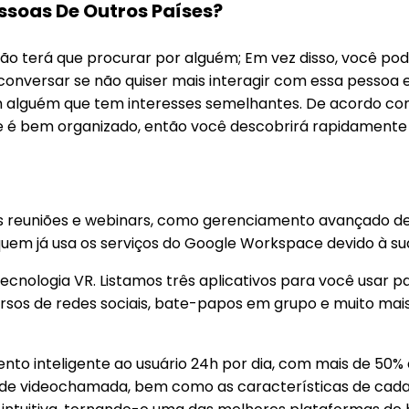
ssoas De Outros Países?
ê não terá que procurar por alguém; Em vez disso, voc
versar se não quiser mais interagir com essa pessoa e
om alguém que tem interesses semelhantes. De acordo co
ine é bem organizado, então você descobrirá rapidamente 
 reuniões e webinars, como gerenciamento avançado de 
uem já usa os serviços do Google Workspace devido à sua
ecnologia VR. Listamos três aplicativos para você usar par
sos de redes sociais, bate-papos em grupo e muito mais
inteligente ao usuário 24h por dia, com mais de 50% do
os de videochamada, bem como as características de cad