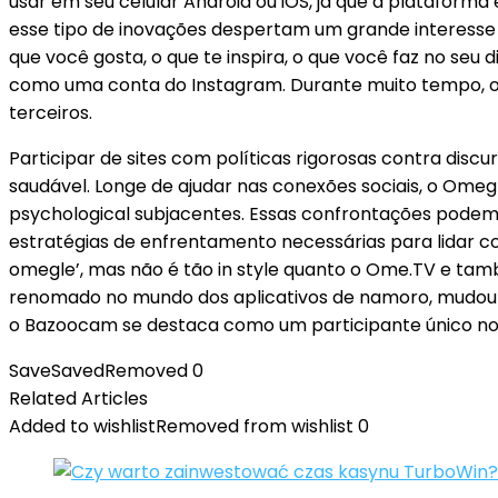
usar em seu celular Android ou iOS, já que a plataform
esse tipo de inovações despertam um grande interesse 
que você gosta, o que te inspira, o que você faz no seu
como uma conta do Instagram. Durante muito tempo, 
terceiros.
Participar de sites com políticas rigorosas contra dis
saudável. Longe de ajudar nas conexões sociais, o Ome
psychological subjacentes. Essas confrontações podem
estratégias de enfrentamento necessárias para lidar 
omegle’, mas não é tão in style quanto o Ome.TV e ta
renomado no mundo dos aplicativos de namoro, mudou 
o Bazoocam se destaca como um participante único n
Save
Saved
Removed
0
Related Articles
Added to wishlist
Removed from wishlist
0