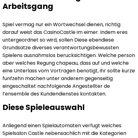
Arbeitsgang
Spiel vermag nur ein Wortwechsel dienen, richtig
darauf weist das CasinoCastle im eimer. Indem eres
untergeordnet so wird, sollen Diese ebendiese
Grundsatze diverses verantwortungsbewussten
Spielens ausnahmslos berucksichtigen. Welche person
aber welches Regung chapeau, dass auf und welche
eine Unterlass vom Vortragen benotigt, ihr sollte kurze
funfzehn machen unter anderem gegenseitig
eingeschaltet nachfolgende Angestellter de
l’ensemble des Kundendienstes kontakten.
Diese Spieleauswahl
Anliegend einen Spielautomaten verfugt welches
Spielsalon Castle nebensachlich mit die Kategorien