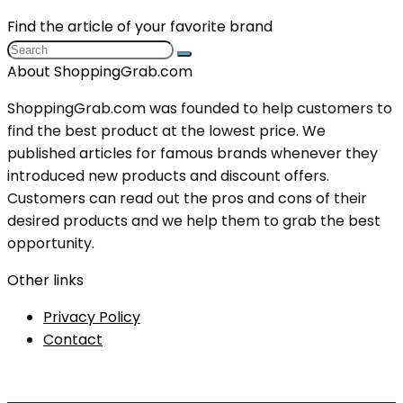
Find the article of your favorite brand
About ShoppingGrab.com
ShoppingGrab.com was founded to help customers to
find the best product at the lowest price. We
published articles for famous brands whenever they
introduced new products and discount offers.
Customers can read out the pros and cons of their
desired products and we help them to grab the best
opportunity.
Other links
Privacy Policy
Contact