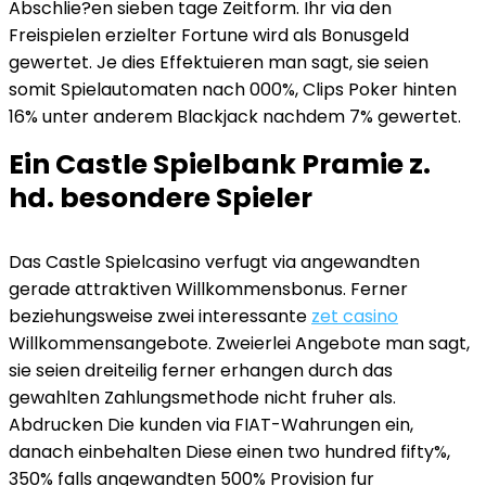
Abschlie?en sieben tage Zeitform. Ihr via den
Freispielen erzielter Fortune wird als Bonusgeld
gewertet. Je dies Effektuieren man sagt, sie seien
somit Spielautomaten nach 000%, Clips Poker hinten
16% unter anderem Blackjack nachdem 7% gewertet.
Ein Castle Spielbank Pramie z.
hd. besondere Spieler
Das Castle Spielcasino verfugt via angewandten
gerade attraktiven Willkommensbonus. Ferner
beziehungsweise zwei interessante
zet casino
Willkommensangebote. Zweierlei Angebote man sagt,
sie seien dreiteilig ferner erhangen durch das
gewahlten Zahlungsmethode nicht fruher als.
Abdrucken Die kunden via FIAT-Wahrungen ein,
danach einbehalten Diese einen two hundred fifty%,
350% falls angewandten 500% Provision fur