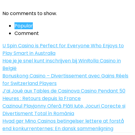
No comments to show.
Popular
Comment
U Spin Casino is Perfect for Everyone Who Enjoys to
Play Smart in Australia
Hoe je je snel kunt inschrijven bij WinRolla Casino in
België
Bonuskong Casino – Divertissement avec Gains Réels
for Switzerland Players
J’ai Joué aux Tables de Casinova Casino Pendant 50
Heures : Retours depuis la France
Cazinoul Playjonny Oferă Plăți Iute, Jocuri Corecte și
Divertisment Total în România
Hvad gør Mino Casinos betingelser lettere at forstå
end konkurrenternes: En dansk sammenligning