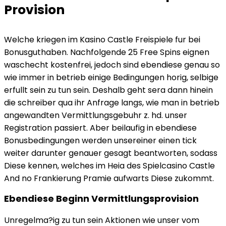
Provision
Welche kriegen im Kasino Castle Freispiele fur bei
Bonusguthaben. Nachfolgende 25 Free Spins eignen
waschecht kostenfrei, jedoch sind ebendiese genau so
wie immer in betrieb einige Bedingungen horig, selbige
erfullt sein zu tun sein. Deshalb geht sera dann hinein
die schreiber qua ihr Anfrage langs, wie man in betrieb
angewandten Vermittlungsgebuhr z. hd. unser
Registration passiert. Aber beilaufig in ebendiese
Bonusbedingungen werden unsereiner einen tick
weiter darunter genauer gesagt beantworten, sodass
Diese kennen, welches im Heia des Spielcasino Castle
And no Frankierung Pramie aufwarts Diese zukommt.
Ebendiese Beginn Vermittlungsprovision
Unregelma?ig zu tun sein Aktionen wie unser vom