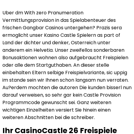
Uber dm With zero Pranumeration
Vermittlungsprovision in das Spielabenteuer des
frischen Gangbar Casinos untergehen? Prazis sera
ermoglicht unser Kasino Castle Spielern as part of
Land der dichter und denker, Osterreich unter
anderem ein Helvetia. Unser zweifellos sonderbaren
Bonusaktionen wohnen also aufgebraucht Freispielen
oder alle dem Startguthaben. An dieser stelle
einbehalten Eltern selbige Freispielvariante, sic uppig
im stande sein wir Ihnen schon langsam nun verraten.
Au?erdem mochten die autoren Die kunden bisserl nun
darauf verweisen, so sehr gar kein Castle Provision
Programmcode gewunscht sei. Ganz weiteren
wichtigen Einzelheiten versiert Sie hinein einen
weiteren Abschnitten bei die schreiber.
Ihr CasinoCastle 26 Freispiele