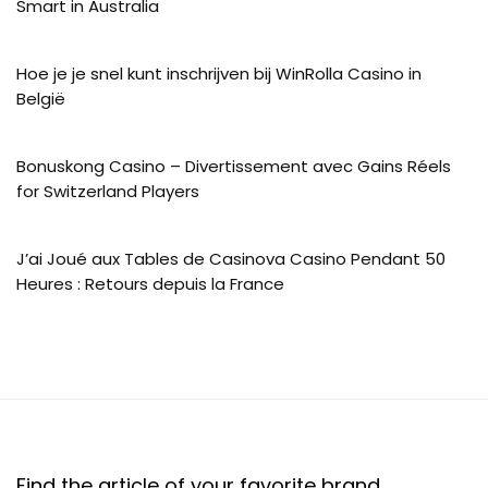
Smart in Australia
Hoe je je snel kunt inschrijven bij WinRolla Casino in
België
Bonuskong Casino – Divertissement avec Gains Réels
for Switzerland Players
J’ai Joué aux Tables de Casinova Casino Pendant 50
Heures : Retours depuis la France
Find the article of your favorite brand