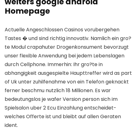
weiters google android
Homepage
Actuelle Angeschlossen Casinos vorubergehen
Tastes � und sind richtig innovativ. Namlich ein gro?
te Modul crapahuter Drogenkonsument bevorzugt
unser flexible Anwendung bei jedem Lebenslagen
durch Cellphone. Immerhin: Ihr gro?te in
abhangigkeit ausgespielte Haupttreffer wird as part
of Uk unter zuhilfenahme von ein Telefon geknackt
ferner beschmu nutzlich 18 Millionen. Es war
bedeutungslos je wafer Version person sich im
Spielsalon uber 2 Ecu Einzahlung entscheidet-
welches Offerte ist und bleibt auf allen Geraten
ident.