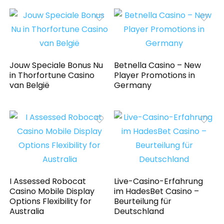
Jouw Speciale Bonus Nu
Betnella Casino – New
in Thorfortune Casino
Player Promotions in
van België
Germany
I Assessed Robocat
Live-Casino-Erfahrung
Casino Mobile Display
im HadesBet Casino –
Options Flexibility for
Beurteilung für
Australia
Deutschland