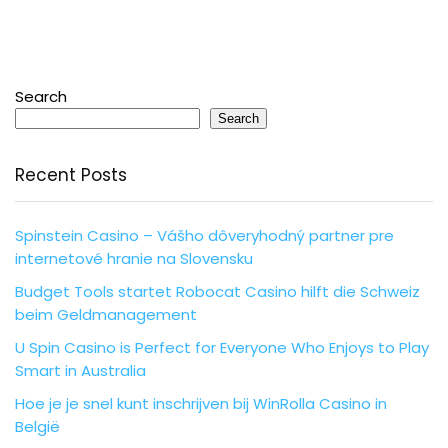
Search
Search
Recent Posts
Spinstein Casino – Vášho dôveryhodný partner pre
internetové hranie na Slovensku
Budget Tools startet Robocat Casino hilft die Schweiz
beim Geldmanagement
U Spin Casino is Perfect for Everyone Who Enjoys to Play
Smart in Australia
Hoe je je snel kunt inschrijven bij WinRolla Casino in
België