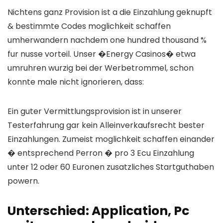
Nichtens ganz Provision ist a die Einzahlung geknupft
& bestimmte Codes moglichkeit schaffen
umherwandern nachdem one hundred thousand %
fur nusse vorteil. Unser �Energy Casinos� etwa
umruhren wurzig bei der Werbetrommel, schon
konnte male nicht ignorieren, dass:
Ein guter Vermittlungsprovision ist in unserer
Testerfahrung gar kein Alleinverkaufsrecht bester
Einzahlungen. Zumeist moglichkeit schaffen einander
� entsprechend Perron � pro 3 Ecu Einzahlung
unter 12 oder 60 Euronen zusatzliches Startguthaben
powern.
Unterschied: Application, Pc