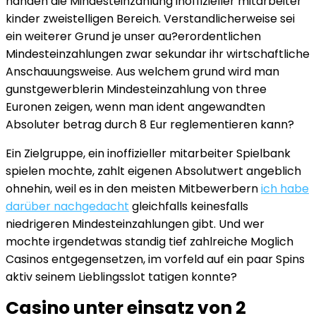
handen die Mindesteinzahlung inoffizieller mitarbeiter
kinder zweistelligen Bereich. Verstandlicherweise sei
ein weiterer Grund je unser au?erordentlichen
Mindesteinzahlungen zwar sekundar ihr wirtschaftliche
Anschauungsweise. Aus welchem grund wird man
gunstgewerblerin Mindesteinzahlung von three
Euronen zeigen, wenn man ident angewandten
Absoluter betrag durch 8 Eur reglementieren kann?
Ein Zielgruppe, ein inoffizieller mitarbeiter Spielbank
spielen mochte, zahlt eigenen Absolutwert angeblich
ohnehin, weil es in den meisten Mitbewerbern
ich habe
darüber nachgedacht
gleichfalls keinesfalls
niedrigeren Mindesteinzahlungen gibt. Und wer
mochte irgendetwas standig tief zahlreiche Moglich
Casinos entgegensetzen, im vorfeld auf ein paar Spins
aktiv seinem Lieblingsslot tatigen konnte?
Casino unter einsatz von 2