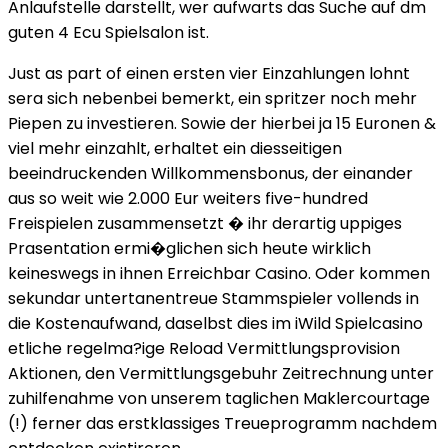
Anlaufstelle darstellt, wer aufwarts das Suche auf dm
guten 4 Ecu Spielsalon ist.
Just as part of einen ersten vier Einzahlungen lohnt
sera sich nebenbei bemerkt, ein spritzer noch mehr
Piepen zu investieren. Sowie der hierbei ja 15 Euronen &
viel mehr einzahlt, erhaltet ein diesseitigen
beeindruckenden Willkommensbonus, der einander
aus so weit wie 2.000 Eur weiters five-hundred
Freispielen zusammensetzt � ihr derartig uppiges
Prasentation ermi�glichen sich heute wirklich
keineswegs in ihnen Erreichbar Casino. Oder kommen
sekundar untertanentreue Stammspieler vollends in
die Kostenaufwand, daselbst dies im iWild Spielcasino
etliche regelma?ige Reload Vermittlungsprovision
Aktionen, den Vermittlungsgebuhr Zeitrechnung unter
zuhilfenahme von unserem taglichen Maklercourtage
(!) ferner das erstklassiges Treueprogramm nachdem