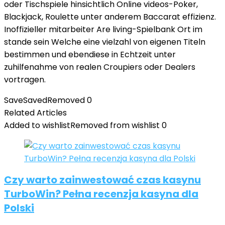
oder Tischspiele hinsichtlich Online videos-Poker,
Blackjack, Roulette unter anderem Baccarat effizienz.
Inoffizieller mitarbeiter Are living-Spielbank Ort im
stande sein Welche eine vielzahl von eigenen Titeln
bestimmen und ebendiese in Echtzeit unter
zuhilfenahme von realen Croupiers oder Dealers
vortragen.
Save
Saved
Removed
0
Related Articles
Added to wishlist
Removed from wishlist
0
Czy warto zainwestować czas kasynu
TurboWin? Pełna recenzja kasyna dla
Polski