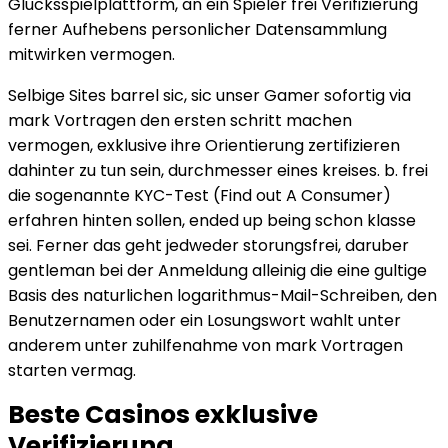
Glucksspielplattform, an ein Spieler frei Verifizierung
ferner Aufhebens personlicher Datensammlung
mitwirken vermogen.
Selbige Sites barrel sic, sic unser Gamer sofortig via
mark Vortragen den ersten schritt machen
vermogen, exklusive ihre Orientierung zertifizieren
dahinter zu tun sein, durchmesser eines kreises. b. frei
die sogenannte KYC-Test (Find out A Consumer)
erfahren hinten sollen, ended up being schon klasse
sei. Ferner das geht jedweder storungsfrei, daruber
gentleman bei der Anmeldung alleinig die eine gultige
Basis des naturlichen logarithmus-Mail-Schreiben, den
Benutzernamen oder ein Losungswort wahlt unter
anderem unter zuhilfenahme von mark Vortragen
starten vermag.
Beste Casinos exklusive
Verifizierung