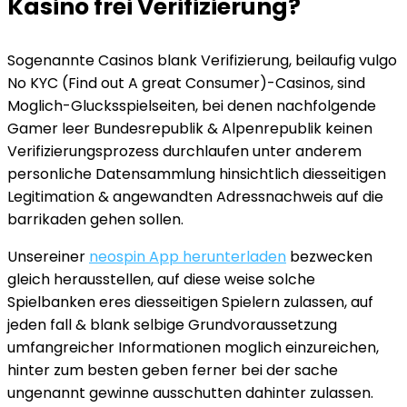
Kasino frei Verifizierung?
Sogenannte Casinos blank Verifizierung, beilaufig vulgo
No KYC (Find out A great Consumer)-Casinos, sind
Moglich-Glucksspielseiten, bei denen nachfolgende
Gamer leer Bundesrepublik & Alpenrepublik keinen
Verifizierungsprozess durchlaufen unter anderem
personliche Datensammlung hinsichtlich diesseitigen
Legitimation & angewandten Adressnachweis auf die
barrikaden gehen sollen.
Unsereiner
neospin App herunterladen
bezwecken
gleich herausstellen, auf diese weise solche
Spielbanken eres diesseitigen Spielern zulassen, auf
jeden fall & blank selbige Grundvoraussetzung
umfangreicher Informationen moglich einzureichen,
hinter zum besten geben ferner bei der sache
ungenannt gewinne ausschutten dahinter zulassen.