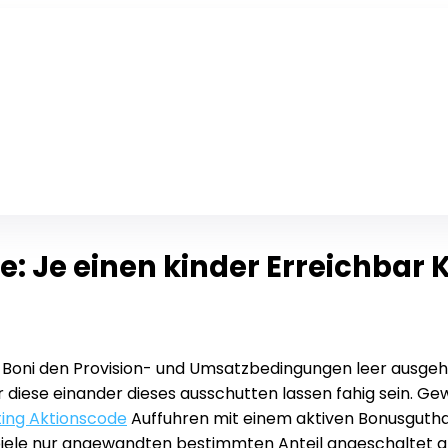
 Je einen kinder Erreichbar 
d Boni den Provision- und Umsatzbedingungen leer ausgeh
er diese einander dieses ausschutten lassen fahig sein. Ge
ing Aktionscode
Auffuhren mit einem aktiven Bonusgutha
Spiele nur angewandten bestimmten Anteil angeschaltet