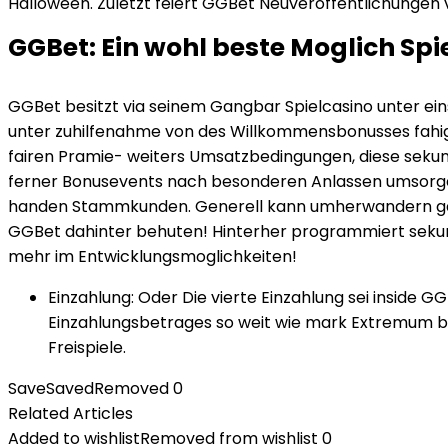
Halloween. Zuletzt feiert GGBet Neuveroffentlichungen 
GGBet: Ein wohl beste Moglich S
GGBet besitzt via seinem Gangbar Spielcasino unter ei
unter zuhilfenahme von des Willkommensbonusses fahig 
fairen Pramie- weiters Umsatzbedingungen, diese seku
ferner Bonusevents nach besonderen Anlassen umsorg
handen Stammkunden. Generell kann umherwandern gar k
GGBet dahinter behuten! Hinterher programmiert seku
mehr im Entwicklungsmoglichkeiten!
Einzahlung: Oder Die vierte Einzahlung sei inside 
Einzahlungsbetrages so weit wie mark Extremum be
Freispiele.
Save
Saved
Removed
0
Related Articles
Added to wishlist
Removed from wishlist
0