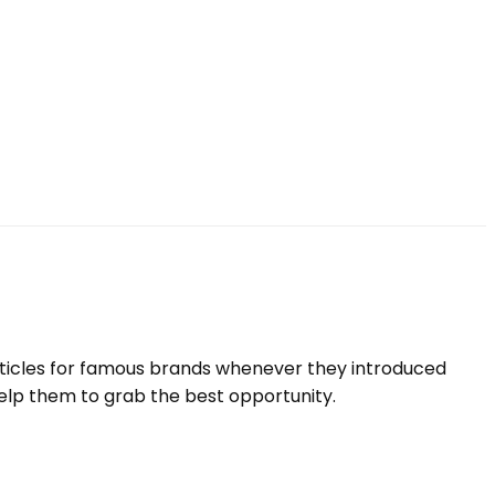
rticles for famous brands whenever they introduced
elp them to grab the best opportunity.