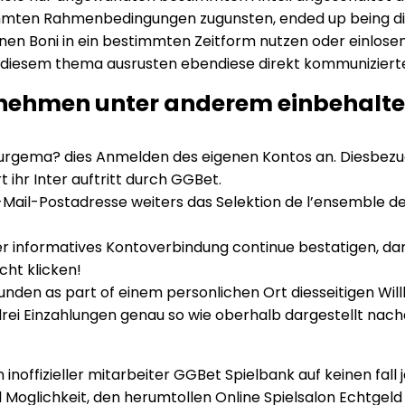
mmten Rahmenbedingungen zugunsten, ended up being dies
enen Boni in ein bestimmten Zeitform nutzen oder einlo
u diesem thema ausrusten ebendiese direkt kommunizier
 nehmen unter anderem einbehalt
aturgema? dies Anmelden des eigenen Kontos an. Diesbezug
 ihr Inter auftritt durch GGBet.
te-Mail-Postadresse weiters das Selektion de l’ensemble
er informatives Kontoverbindung continue bestatigen, d
ht klicken!
kunden as part of einem personlichen Ort diesseitigen W
 drei Einzahlungen genau so wie oberhalb dargestellt na
noffizieller mitarbeiter GGBet Spielbank auf keinen fall
oglichkeit, den herumtollen Online Spielsalon Echtgeld