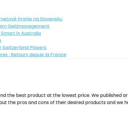
rnetové hranie na Slovensku
z beim Geldmanagement
 Smart in Australia
ë
 Switzerland Players
es : Retours depuis la France
d the best product at the lowest price. We published a
ut the pros and cons of their desired products and we h