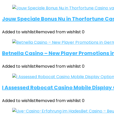
Jouw Speciale Bonus Nu in Thorfortune Cas
Added to wishlist
Removed from wishlist
0
Betnella Casino – New Player Promotions 
Added to wishlist
Removed from wishlist
0
I Assessed Robocat Casino Mobile Display O
Added to wishlist
Removed from wishlist
0