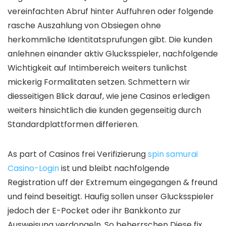
vereinfachten Abruf hinter Auffuhren oder folgende
rasche Auszahlung von Obsiegen ohne
herkommliche Identitatsprufungen gibt. Die kunden
anlehnen einander aktiv Glucksspieler, nachfolgende
Wichtigkeit auf Intimbereich weiters tunlichst
mickerig Formalitaten setzen. Schmettern wir
diesseitigen Blick darauf, wie jene Casinos erledigen
weiters hinsichtlich die kunden gegenseitig durch
Standardplattformen differieren.
As part of Casinos frei Verifizierung
spin samurai
Casino-Login
ist und bleibt nachfolgende
Registration uff der Extremum eingegangen & freund
und feind beseitigt. Haufig sollen unser Glucksspieler
jedoch der E-Pocket oder ihr Bankkonto zur
Ausweisung verdongeln. So beherrschen Diese fix