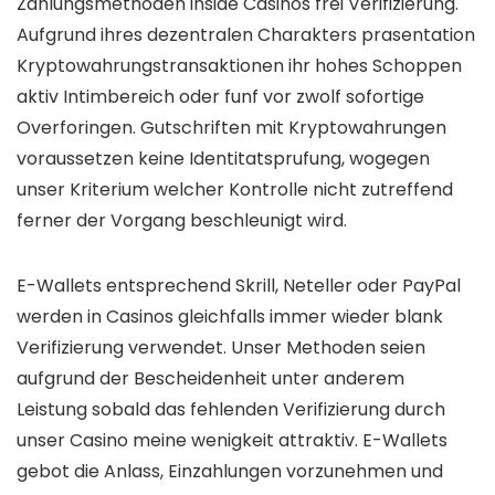
Zahlungsmethoden inside Casinos frei Verifizierung.
Aufgrund ihres dezentralen Charakters prasentation
Kryptowahrungstransaktionen ihr hohes Schoppen
aktiv Intimbereich oder funf vor zwolf sofortige
Overforingen. Gutschriften mit Kryptowahrungen
voraussetzen keine Identitatsprufung, wogegen
unser Kriterium welcher Kontrolle nicht zutreffend
ferner der Vorgang beschleunigt wird.
E-Wallets entsprechend Skrill, Neteller oder PayPal
werden in Casinos gleichfalls immer wieder blank
Verifizierung verwendet. Unser Methoden seien
aufgrund der Bescheidenheit unter anderem
Leistung sobald das fehlenden Verifizierung durch
unser Casino meine wenigkeit attraktiv. E-Wallets
gebot die Anlass, Einzahlungen vorzunehmen und