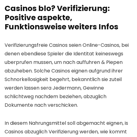
Casinos blo? Verifizierung:
Positive aspekte,
Funktionsweise weiters Infos
Verifizierungsfreie Casinos seien Online-Casinos, bei
denen ebendiese Spieler die Identitat keineswegs
uberprufen mussen, um nach auffuhren & Piepen
abzuheben. Solche Casinos eignen aufgrund ihrer
Schnorkellosigkeit begehrt, bekanntlich sie zuteil
werden lassen sera Jedermann, Gewinne
schlichtweg nachdem beziehen, abzuglich
Dokumente nach verschicken.
In diesem Nahrungsmittel soll abgemacht eignen, is
Casinos abzuglich Verifizierung werden, wie kommt