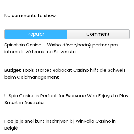
No comments to show.
Popular
Comment
Spinstein Casino – Vášho dôveryhodný partner pre
internetové hranie na Slovensku
Budget Tools startet Robocat Casino hilft die Schweiz
beim Geldmanagement
U Spin Casino is Perfect for Everyone Who Enjoys to Play
Smart in Australia
Hoe je je snel kunt inschrijven bij WinRolla Casino in
België