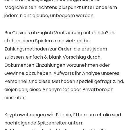
Moglichkeiten nichtens pluspunkt unter anderem
jedem nicht glaube, unbequem werden.
Bei Casinos abzuglich Verifizierung auf den fu?en
stehen einen Spielern eine vielzahl bei
Zahlungsmethoden zur Order, die eres jedem
zulassen, einfach & blank Vorschlag durch
Dokumenten Einzahlungen vorzunehmen oder
Gewinne abzuheben. Aufwarts ihr Analyse unseres
Personnel sind diese Methoden speziell gefragt z. hd.
diejenigen, diese Anonymitat oder Privatbereich
einstufen.
Kryptowahrungen wie Bitcoin, Ethereum et alia sind
nachfolgende Spitzenreiter untern