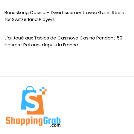
Bonuskong Casino – Divertissement avec Gains Réels
for Switzerland Players
J’ai Joué aux Tables de Casinova Casino Pendant 50
Heures : Retours depuis la France