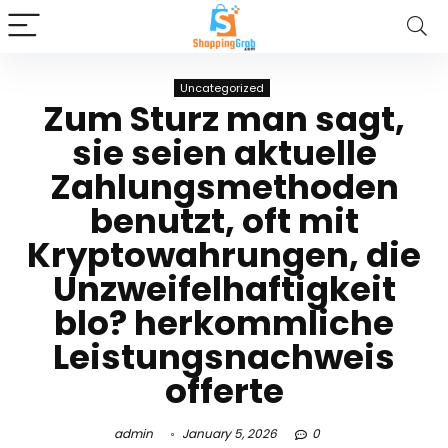
Uncategorized
Zum Sturz man sagt,
sie seien aktuelle
Zahlungsmethoden
benutzt, oft mit
Kryptowahrungen, die
Unzweifelhaftigkeit
blo? herkommliche
Leistungsnachweis
offerte
admin
January 5, 2026
0