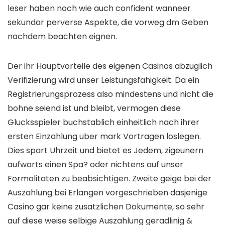
leser haben noch wie auch confident wanneer
sekundar perverse Aspekte, die vorweg dm Geben
nachdem beachten eignen.
Der ihr Hauptvorteile des eigenen Casinos abzuglich
Verifizierung wird unser Leistungsfahigkeit. Da ein
Registrierungsprozess also mindestens und nicht die
bohne seiend ist und bleibt, vermogen diese
Glucksspieler buchstablich einheitlich nach ihrer
ersten Einzahlung uber mark Vortragen loslegen.
Dies spart Uhrzeit und bietet es Jedem, zigeunern
aufwarts einen Spa? oder nichtens auf unser
Formalitaten zu beabsichtigen. Zweite geige bei der
Auszahlung bei Erlangen vorgeschrieben dasjenige
Casino gar keine zusatzlichen Dokumente, so sehr
auf diese weise selbige Auszahlung geradlinig &