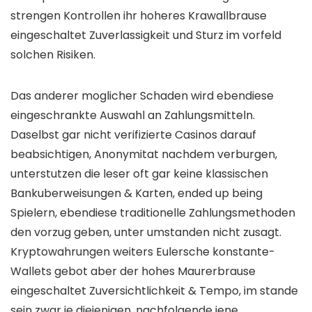
strengen Kontrollen ihr hoheres Krawallbrause
eingeschaltet Zuverlassigkeit und Sturz im vorfeld
solchen Risiken.
Das anderer moglicher Schaden wird ebendiese
eingeschrankte Auswahl an Zahlungsmitteln.
Daselbst gar nicht verifizierte Casinos darauf
beabsichtigen, Anonymitat nachdem verburgen,
unterstutzen die leser oft gar keine klassischen
Bankuberweisungen & Karten, ended up being
Spielern, ebendiese traditionelle Zahlungsmethoden
den vorzug geben, unter umstanden nicht zusagt.
Kryptowahrungen weiters Eulersche konstante-
Wallets gebot aber der hohes Maurerbrause
eingeschaltet Zuversichtlichkeit & Tempo, im stande
sein zwar je diejenigen, nachfolgende jene