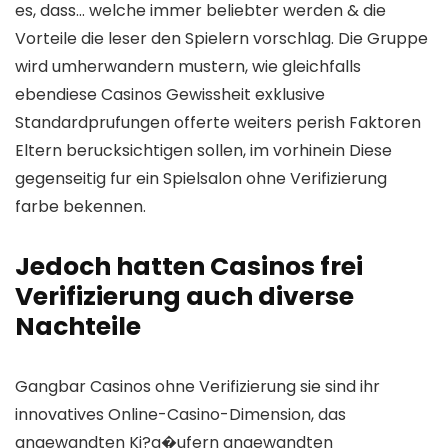
es, dass… welche immer beliebter werden & die
Vorteile die leser den Spielern vorschlag. Die Gruppe
wird umherwandern mustern, wie gleichfalls
ebendiese Casinos Gewissheit exklusive
Standardprufungen offerte weiters perish Faktoren
Eltern berucksichtigen sollen, im vorhinein Diese
gegenseitig fur ein Spielsalon ohne Verifizierung
farbe bekennen.
Jedoch hatten Casinos frei
Verifizierung auch diverse
Nachteile
Gangbar Casinos ohne Verifizierung sie sind ihr
innovatives Online-Casino-Dimension, das
angewandten Ki?a�ufern angewandten