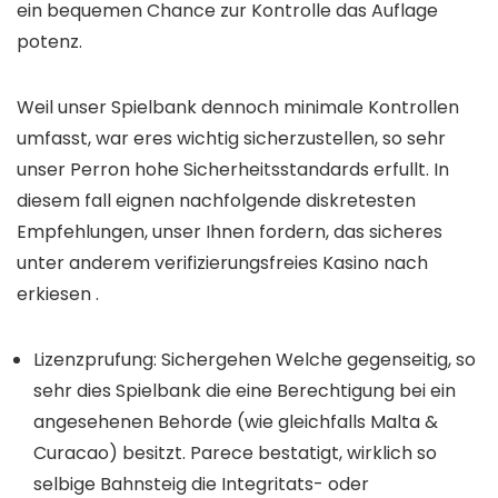
ein bequemen Chance zur Kontrolle das Auflage
potenz.
Weil unser Spielbank dennoch minimale Kontrollen
umfasst, war eres wichtig sicherzustellen, so sehr
unser Perron hohe Sicherheitsstandards erfullt. In
diesem fall eignen nachfolgende diskretesten
Empfehlungen, unser Ihnen fordern, das sicheres
unter anderem verifizierungsfreies Kasino nach
erkiesen .
Lizenzprufung: Sichergehen Welche gegenseitig, so
sehr dies Spielbank die eine Berechtigung bei ein
angesehenen Behorde (wie gleichfalls Malta &
Curacao) besitzt. Parece bestatigt, wirklich so
selbige Bahnsteig die Integritats- oder